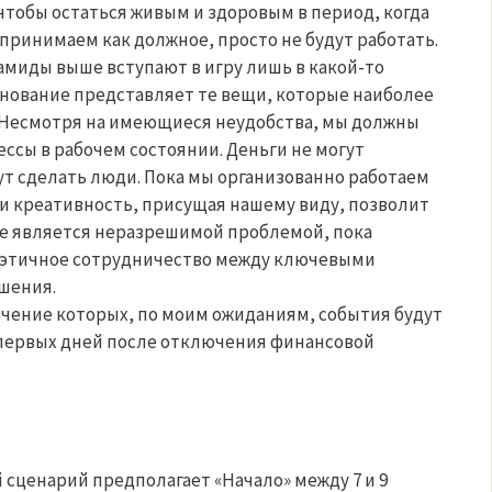
 чтобы остаться живым и здоровым в период, когда
принимаем как должное, просто не будут работать.
миды выше вступают в игру лишь в какой-то
основание представляет те вещи, которые наиболее
. Несмотря на имеющиеся неудобства, мы должны
сы в рабочем состоянии. Деньги не могут
ут сделать люди. Пока мы организованно работаем
и креативность, присущая нашему виду, позволит
не является неразрешимой проблемой, пока
 этичное сотрудничество между ключевыми
шения.
течение которых, по моим ожиданиям, события будут
 первых дней после отключения финансовой
 сценарий предполагает «Начало» между 7 и 9