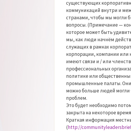
существующих корпоративны
коммуникаций внутри и меж
странами, чтобы мы могли б
вопросы. (Примечание — кон
которое может быть удивит
мы, как люди начнём действо
служащих в рамках корпорат
корпорации, компании или 
имеют связи и / или членст
профессиональных организац
политике или общественным
промышленные палаты. Они 
можно больше людей могли 
проблем.
Это будет необходимо потом
закрыта на некоторое врем
Краткая информация местн
(
http://communityleadersbrief