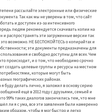
тепени рассылайте электронные или физические
окумента. Так как мы не уверены в том, что сайт
работать и доступен из-за интенсивного
чередь людям рекомендуется скачивать копии на
 и распространять эти загруженные версии так
 это возможно. НЕ БЕСПОКОЙТЕСЬ о копирайтах и
обственности; эти документы предназначены для
спользования и свободно доступны для всех. Чем
что происходит, и о том, что необходимо срочно
ет создать целевые группы и ресурсы на местном
 потребностями, которые могут быть
азных географических районах.
о я буду делать лично, я заложил в основу серию
ообщений ещё в 2012 году с друзьями, семьей и
что 99% таких диалогов закончились тем, что мне
ошёл ли я с ума, все эти заявления были намеренно
ким образом, чтобы я мог быстро и легко