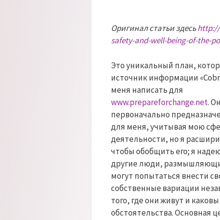
Оригинал статьи здесь
http:/
safety-and-well-being-of-the-po
Это уникальный план, кото
источник информации «Cobr
меня написать для
www.prepareforchange.net
. О
первоначально предназнач
для меня, учитывая мою сф
деятельности, но я расширил
чтобы обобщить его; я надею
другие люди, размышляющи
могут попытаться внести св
собственные вариации неза
того, где они живут и каков
обстоятельства. Основная ц