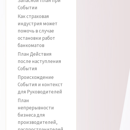
Запасной План при
Событии
Как страховая
индустрия может
помочь в случае
остановки работ
банкоматов
План Действия
после наступления
События
Происхождение
События и контекст
для Руководителей
План
непрерывности
бизнеса для
производителей,
распространителей