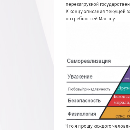
перезагрузкой государстве
К концу описания текущей 
потребностей Маслоу:
Что я прошу каждого челове