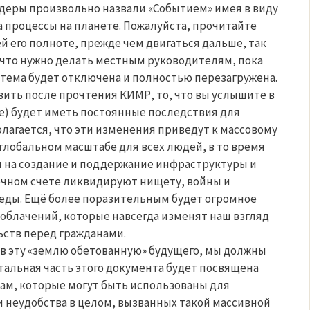
еры произвольно назвали «Событием» имея в виду
а процессы на планете. Пожалуйста, прочитайте
й его полноте, прежде чем двигаться дальше, так
, что нужно делать местным руководителям, пока
стема будет отключена и полностью перезагружена.
вить после прочтения КИМР, то, что вы услышите в
е) будет иметь постоянные последствия для
лагается, что эти изменения приведут к массовому
лобальном масштабе для всех людей, в то время
ы на создание и поддержание инфраструктуры и
ечном счете ликвидируют нищету, войны и
ды. Ещё более поразительным будет огромное
облачений, которые навсегда изменят наш взгляд
ьств перед гражданами.
в эту «землю обетованную» будущего, мы должны
тальная часть этого документа будет посвящена
м, которые могут быть использованы для
и неудобства в целом, вызванных такой массивной