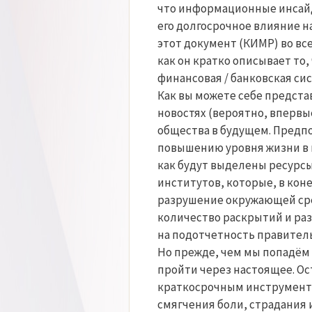
что информационные инсайд
его долгосрочное влияние н
этот документ (КИМР) во все
как он кратко описывает то
финансовая / банковская си
Как вы можете себе предста
новостях (вероятно, впервы
общества в будущем. Предпо
повышению уровня жизни в г
как будут выделены ресурс
институтов, которые, в кон
разрушение окружающей сре
количество раскрытий и раз
на подотчетность правител
Но прежде, чем мы попадём 
пройти через настоящее. Ос
краткосрочным инструмента
смягчения боли, страдания 