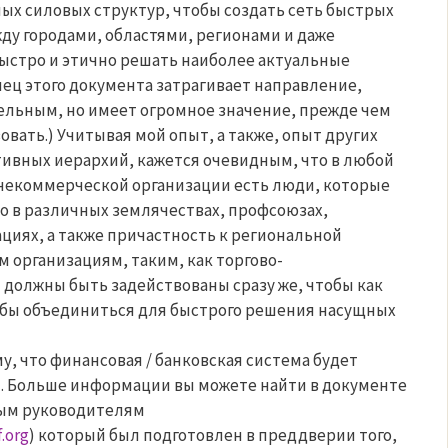
х силовых структур, чтобы создать сеть быстрых
ду городами, областями, регионами и даже
ыстро и этично решать наиболее актуальные
ец этого документа затрагивает направление,
ельным, но имеет огромное значение, прежде чем
вать.) Учитывая мой опыт, а также, опыт других
ивных иерархий, кажется очевидным, что в любой
некоммерческой организации есть люди, которые
во в различных землячествах, профсоюзах,
иях, а также причастность к региональной
 организациям, таким, как торгово-
должны быть задействованы сразу же, чтобы как
бы объединиться для быстрого решения насущных
у, что финансовая / банковская система будет
я. Больше информации вы можете найти в документе
ым руководителям
.org
) который был подготовлен в преддверии того,