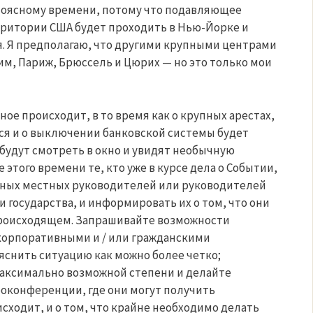
 поясному времени, потому что подавляющее
рритории США будет проходить в Нью-Йорке и
я. Я предполагаю, что другими крупными центрами
им, Париж, Брюссель и Цюрих — но это только мои
ное происходит, в то время как о крупных арестах,
ся и о выключении банковской системы будет
 будут смотреть в окно и увидят необычную
 этого времени те, кто уже в курсе дела о Событии,
ных местных руководителей или руководителей
 государства, и информировать их о том, что они
роисходящем. Запрашивайте возможности
корпоративными и / или гражданскими
снить ситуацию как можно более четко;
максимально возможной степени и делайте
оконференции, где они могут получить
сходит, и о том, что крайне необходимо делать