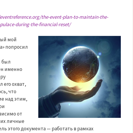
/eventreference.org/the-event-plan-to-maintain-the-
pulace-during-the-financial-reset/
рый мой
a» попросил
н был
ен именно
еру
 его охват,
сь, что
е над этим,
ои
висимо от
ы их личные
ель этого документа — работать в рамках