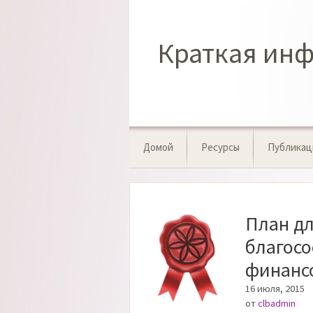
Перейти
к
содержимому
Краткая ин
Домой
Ресурсы
Публикац
План д
благосо
финанс
16 июля, 2015
от
clbadmin